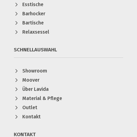
5
Esstische
5
Barhocker
5
Bartische
5
Relaxsessel
SCHNELLAUSWAHL
5
Showroom
5
Moover
5
Über Lavida
5
Material & Pflege
5
Outlet
5
Kontakt
KONTAKT