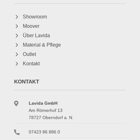
5
Showroom
5
Moover
5
Über Lavida
5
Material & Pflege
5
Outlet
5
Kontakt
KONTAKT

Lavida GmbH
Am Römerhof 13
78727 Oberndorf a. N.

07423 86 886 0