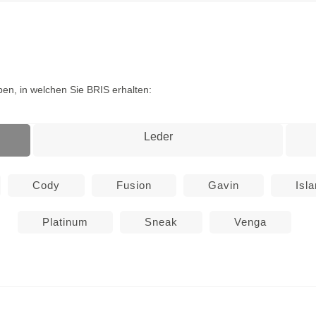
ben, in welchen Sie BRIS erhalten:
Leder
Cody
Fusion
Gavin
Isl
Platinum
Sneak
Venga
STEEL
PETROL
PALE
HUNTER
FOREST
GOLD
COPPER
COGNAC
BLUS