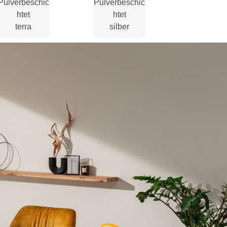
Pulverbeschic
Pulverbeschic
htet
htet
terra
silber