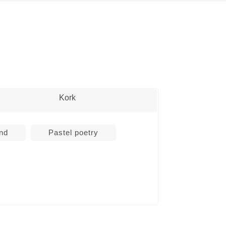
Kork
and
Pastel poetry
NIAGARA
DOLPHIN
H