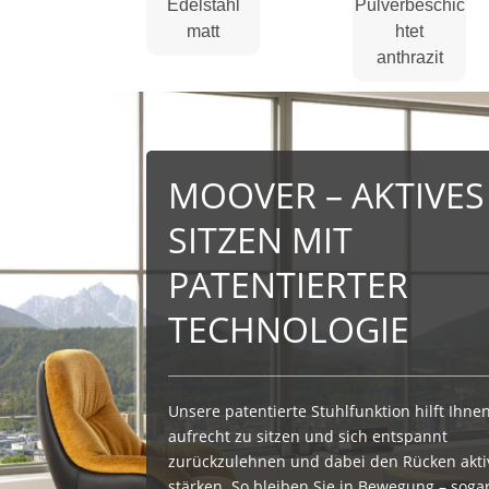
Edelstahl
Pulverbeschic
matt
htet
anthrazit
MOOVER – AKTIVES
SITZEN MIT
PATENTIERTER
TECHNOLOGIE
Unsere patentierte Stuhlfunktion hilft Ihnen
aufrecht zu sitzen und sich entspannt
zurückzulehnen und dabei den Rücken akti
stärken. So bleiben Sie in Bewegung – soga