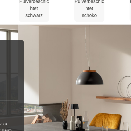
Pulverbeschic
Pulverbeschic
htet
htet
schwarz
schoko
,
v zu
r beim