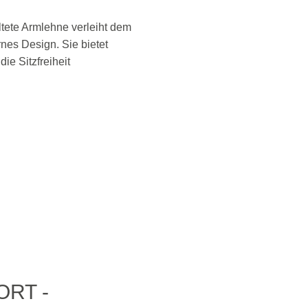
altete Armlehne verleiht dem
rnes Design. Sie bietet
ie Sitzfreiheit
ORT -