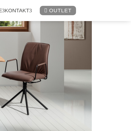
E
KONTAKT

OUTLET